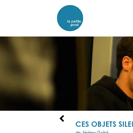
CES OBJETS SIL
de Jérémy Gobé