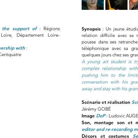
 the support of
:
Régions
Synopsis
:
Un jeune étudia
oire, Département Loire-
relation difficile avec sa
pousse dans ses retranche
nership with
:
téléphonique avec sa gra
Centquatre
quelques jours chez ses gra
A young art student is tr
complex relationship wit
pushing him to the limit
conversation with his gr
away and stay with his gran
Scénario et réalisation
Sc
Jérémy GOBÉ
Image
DoP
: Ludovic AUG
Son, montage son et 
editor and re-recording m
Décors et costumes
S