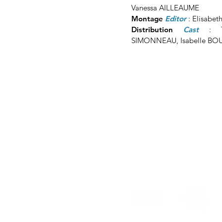
Vanessa AILLEAUME
Montage
Editor
: Elisabe
Distribution
Cast
: 
SIMONNEAU, Isabelle BOU
La Petite Prod est membre d
et de l'ADEFI