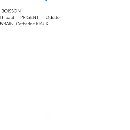
th BOISSON
Thibaut PRIGENT, Odette
VRAIN, Catherine RIAUX
u SPI, d'Unifrance, du Collectif 50/50